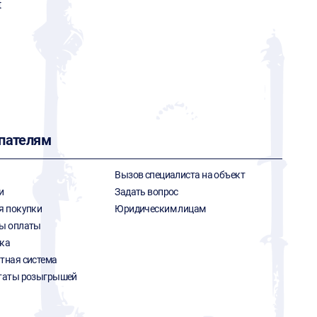
t
пателям
Вызов специалиста на объект
и
Задать вопрос
я покупки
Юридическим лицам
ы оплаты
ка
тная система
таты розыгрышей