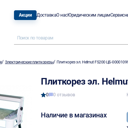
Акции
Доставка
О нас
Юридическим лицам
Сервисн
/
/
я
Электрические плиткорезы
Плиткорез эл. Helmut FS200 ЦБ-0000109
Плиткорез эл. Helm
0
0 отзывов
Наличие в магазинах