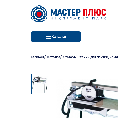
Каталог
/
/
/
Главная
Каталог
Станки
Станки для плитки, камн