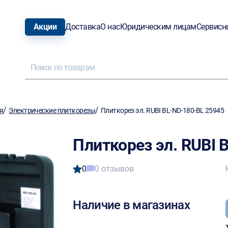
Акции
Доставка
О нас
Юридическим лицам
Сервисн
/
/
я
Электрические плиткорезы
Плиткорез эл. RUBI BL-ND-180-BL 25945
Плиткорез эл. RUBI 
0
0 отзывов
Наличие в магазинах