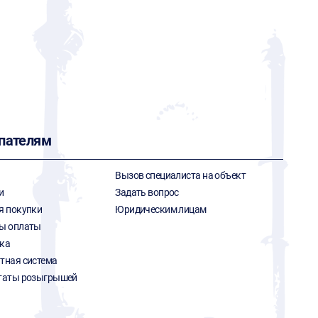
пателям
Вызов специалиста на объект
и
Задать вопрос
я покупки
Юридическим лицам
ы оплаты
ка
тная система
таты розыгрышей