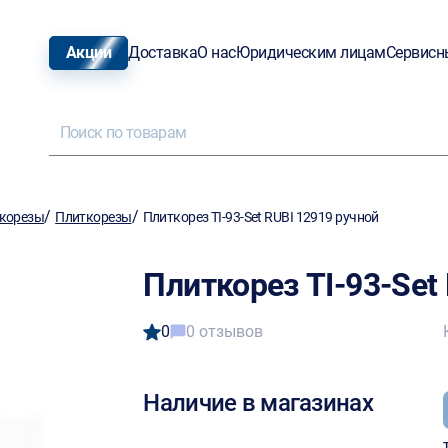
Акции
Доставка
О нас
Юридическим лицам
Сервисн
/
/
ткорезы
Плиткорезы
Плиткорез TI-93-Set RUBI 12919 ручной
Плиткорез TI-93-Set
0
0 отзывов
Наличие в магазинах