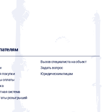
пателям
Вызов специалиста на объект
и
Задать вопрос
я покупки
Юридическим лицам
ы оплаты
ка
тная система
таты розыгрышей