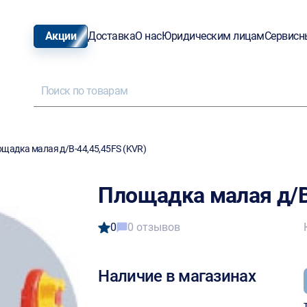
Акции
Доставка
О нас
Юридическим лицам
Сервисн
щадка малая д/В-44,45,45FS (KVR)
Площадка малая д/В
0
0 отзывов
Наличие в магазинах