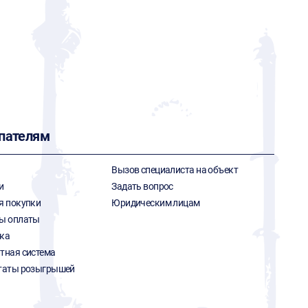
пателям
Вызов специалиста на объект
и
Задать вопрос
я покупки
Юридическим лицам
ы оплаты
ка
тная система
таты розыгрышей