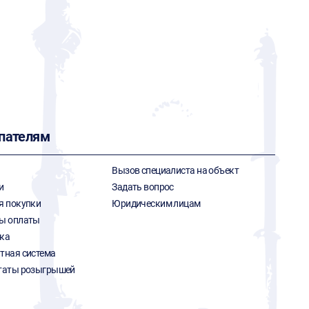
пателям
Вызов специалиста на объект
и
Задать вопрос
я покупки
Юридическим лицам
ы оплаты
ка
тная система
таты розыгрышей