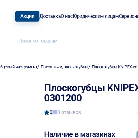
Акции
Доставка
О нас
Юридическим лицам
Сервисн
/
/
бцевый инструмент
Пассатижи, плоскогубцы
Плоскогубцы KNIPEX ко
Плоскогубцы KNIPEX
0301200
0
0 отзывов
Наличие в магазинах