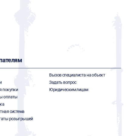
пателям
Вызов специалиста на объект
и
Задать вопрос
я покупки
Юридическим лицам
ы оплаты
ка
тная система
таты розыгрышей