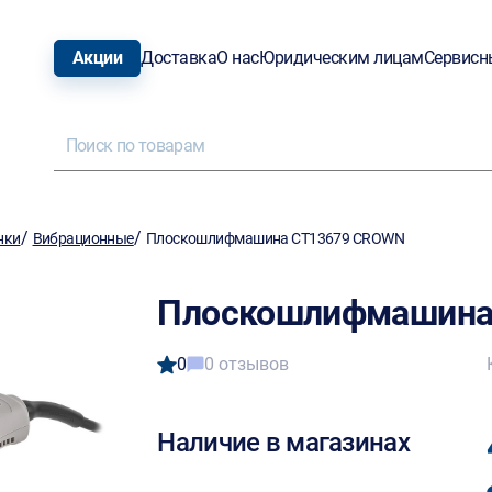
Акции
Доставка
О нас
Юридическим лицам
Сервисн
/
/
нки
Вибрационные
Плоскошлифмашина CT13679 CROWN
Плоскошлифмашина
0
0 отзывов
Наличие в магазинах