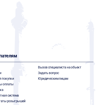
пателям
Вызов специалиста на объект
и
Задать вопрос
я покупки
Юридическим лицам
ы оплаты
ка
тная система
таты розыгрышей