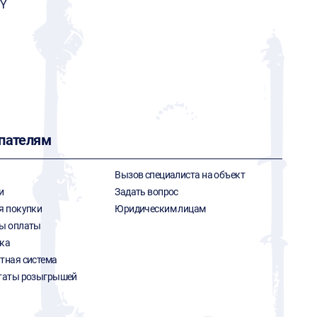
Y
пателям
Вызов специалиста на объект
и
Задать вопрос
я покупки
Юридическим лицам
ы оплаты
ка
тная система
таты розыгрышей