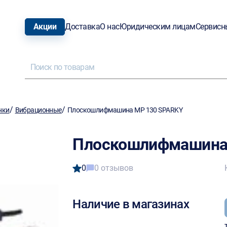
Акции
Доставка
О нас
Юридическим лицам
Сервисн
/
/
нки
Вибрационные
Плоскошлифмашина MP 130 SPARKY
Плоскошлифмашина
0
0 отзывов
Наличие в магазинах