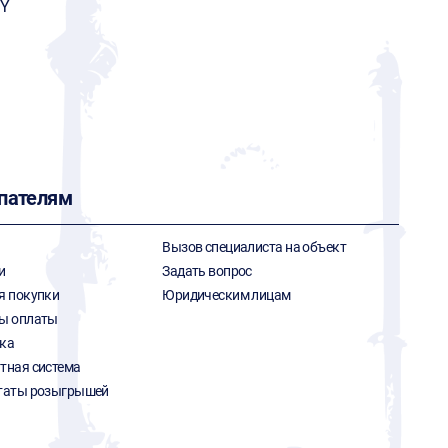
Y
пателям
Вызов специалиста на объект
и
Задать вопрос
я покупки
Юридическим лицам
ы оплаты
ка
тная система
таты розыгрышей