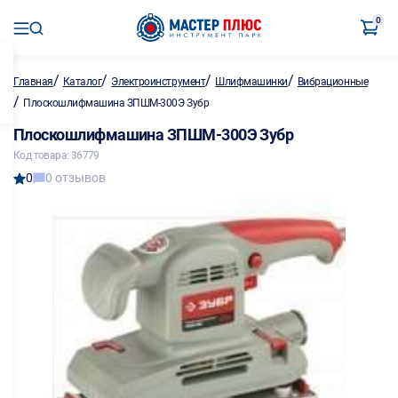
0
/
/
/
/
Главная
Каталог
Электроинструмент
Шлифмашинки
Вибрационные
/
Плоскошлифмашина ЗПШМ-300Э Зубр
Плоскошлифмашина ЗПШМ-300Э Зубр
Код товара: 36779
0
0 отзывов