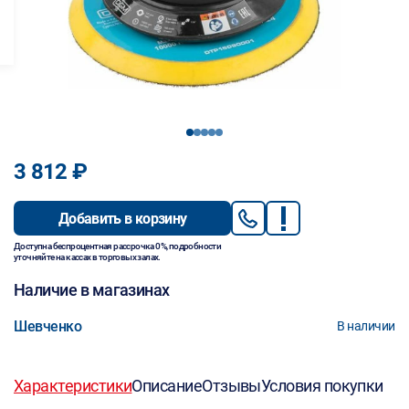
1
2
3
4
5
3 812 ₽
Добавить в корзину
Доступна беспроцентная рассрочка 0%, подробности
уточняйте на кассах в торговых залах.
Наличие в магазинах
Шевченко
В наличии
Характеристики
Описание
Отзывы
Условия покупки