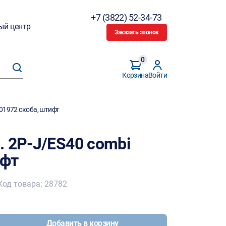
+7 (3822) 52-34-73
ый центр
Заказать звонок
0
Корзина
Войти
01972 скоба, штифт
. 2P-J/ES40 combi
ифт
Код товара: 28782
Добавить в корзину