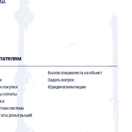
ENA
пателям
Вызов специалиста на объект
и
Задать вопрос
я покупки
Юридическим лицам
ы оплаты
ка
тная система
таты розыгрышей