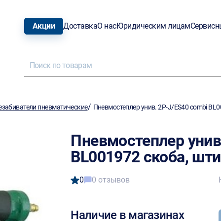
Акции
Доставка
О нас
Юридическим лицам
Сервисн
/
езабиватели пневматические
Пневмостеплер унив. 2P-J/ES40 combi BL0
Пневмостеплер унив
BL001972 скоба, шт
0
0 отзывов
Наличие в магазинах