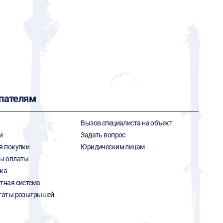
пателям
Вызов специалиста на объект
и
Задать вопрос
я покупки
Юридическим лицам
ы оплаты
ка
тная система
таты розыгрышей