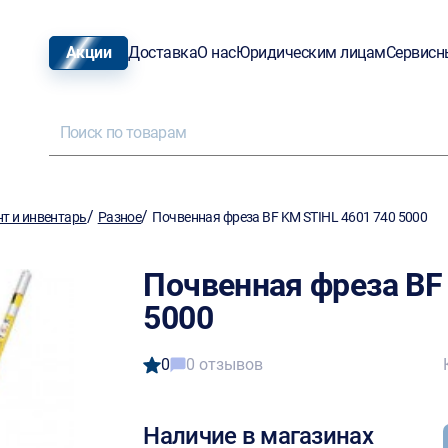
Акции
Доставка
О нас
Юридическим лицам
Сервисн
/
/
т и инвентарь
Разное
Почвенная фреза BF KM STIHL 4601 740 5000
Почвенная фреза BF
5000
0
0 отзывов
Наличие в магазинах