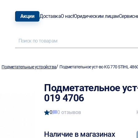
Акции
Доставка
О нас
Юридическим лицам
Сервисн
/
/
Подметательные устройства
Подметательное уст-во KG 770 STIHL 486
Подметательное уст-
019 4706
0
0 отзывов
Наличие в магазинах