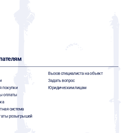
пателям
Вызов специалиста на объект
и
Задать вопрос
я покупки
Юридическим лицам
ы оплаты
ка
тная система
таты розыгрышей