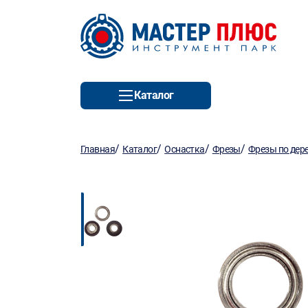
Каталог
/
/
/
/
Главная
Каталог
Оснастка
Фрезы
Фрезы по дер