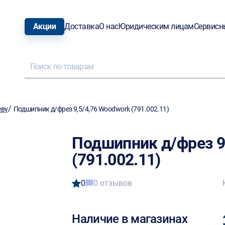
Акции
Доставка
О нас
Юридическим лицам
Сервисн
/
еву
Подшипник д/фрез 9,5/4,76 Woodwork (791.002.11)
Подшипник д/фрез 9
(791.002.11)
0
0 отзывов
Наличие в магазинах