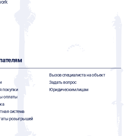
ork
пателям
Вызов специалиста на объект
и
Задать вопрос
я покупки
Юридическим лицам
ы оплаты
ка
тная система
таты розыгрышей