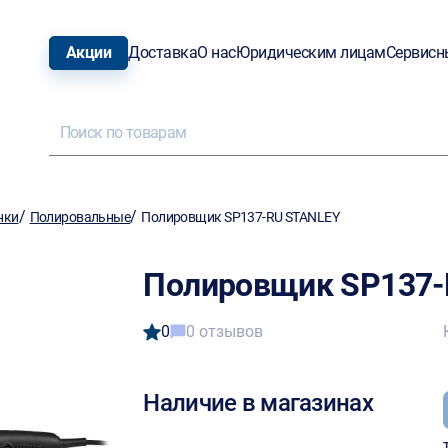
Акции
Доставка
О нас
Юридическим лицам
Сервисн
/
/
нки
Полировальные
Полировщик SP137-RU STANLEY
Полировщик SP137-
0
0 отзывов
Наличие в магазинах