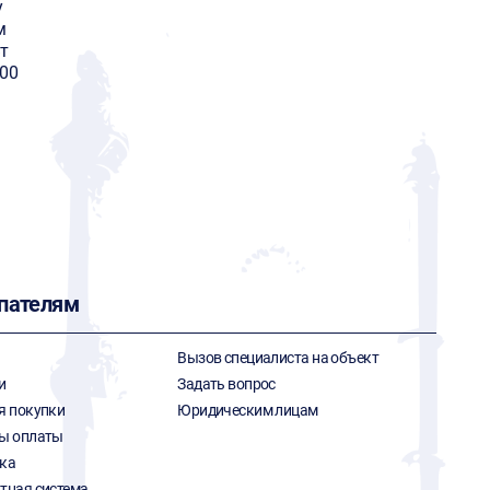
y
м
т
600
пателям
Вызов специалиста на объект
и
Задать вопрос
я покупки
Юридическим лицам
ы оплаты
ка
тная система