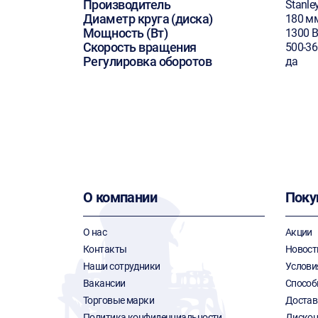
Производитель
Stanle
Диаметр круга (диска)
180 м
Мощность (Вт)
1300 В
Скорость вращения
500-3
Регулировка оборотов
да
О компании
Поку
О нас
Акции
Контакты
Новост
Наши сотрудники
Услови
Вакансии
Способ
Торговые марки
Достав
Политика конфиденциальности
Дискон