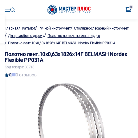
0
/
/
/
Главная
Каталог
Ручной инструмент
Столярно-слесарный инструмент
/
/
Для резьбы по дереву
Полотно ленточ. по металлу,дер
/
Полотно лент.10х0,63х1826х14F BELMASH Nordex Flexible PP031A
Полотно лент.10х0,63х1826х14F BELMASH Nordex
Flexible PP031A
Код товара: 88718
0
0 отзывов