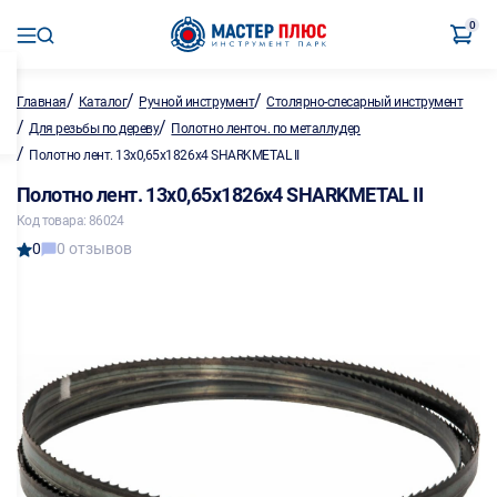
0
/
/
/
Главная
Каталог
Ручной инструмент
Столярно-слесарный инструмент
/
/
Для резьбы по дереву
Полотно ленточ. по металлу,дер
/
Полотно лент. 13х0,65х1826х4 SHARKMETAL II
Полотно лент. 13х0,65х1826х4 SHARKMETAL II
Код товара: 86024
0
0 отзывов