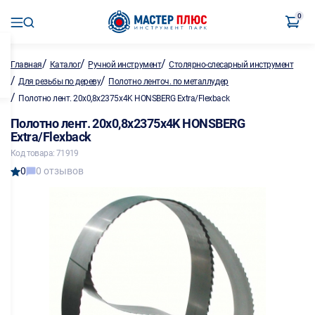
0
/
/
/
Главная
Каталог
Ручной инструмент
Столярно-слесарный инструмент
/
/
Для резьбы по дереву
Полотно ленточ. по металлу,дер
/
Полотно лент. 20х0,8х2375х4K HONSBERG Extra/Flexback
Полотно лент. 20х0,8х2375х4K HONSBERG
Extra/Flexback
Код товара: 71919
0
0 отзывов