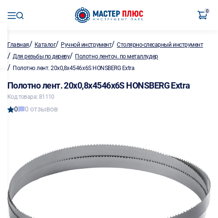
0
/
/
/
Главная
Каталог
Ручной инструмент
Столярно-слесарный инструмент
/
/
Для резьбы по дереву
Полотно ленточ. по металлу,дер
/
Полотно лент. 20х0,8х4546х6S HONSBERG Extra
Полотно лент. 20х0,8х4546х6S HONSBERG Extra
Код товара: 81110
0
0 отзывов