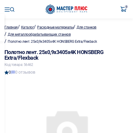
0
/
/
/
Главная
Каталог
Расходные материалы
Для станков
/
Для металлообрабатывающих станков
/
Полотно лент. 25х0,9х3405х4K HONSBERG Extra/Flexback
Полотно лент. 25х0,9х3405х4K HONSBERG
Extra/Flexback
Код товара: 56462
0
0 отзывов