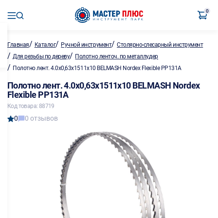
0
/
/
/
Главная
Каталог
Ручной инструмент
Столярно-слесарный инструмент
/
/
Для резьбы по дереву
Полотно ленточ. по металлу,дер
/
Полотно лент. 4.0х0,63х1511х10 BELMASH Nordex Flexible PP131A
Полотно лент. 4.0х0,63х1511х10 BELMASH Nordex
Flexible PP131A
Код товара: 88719
0
0 отзывов