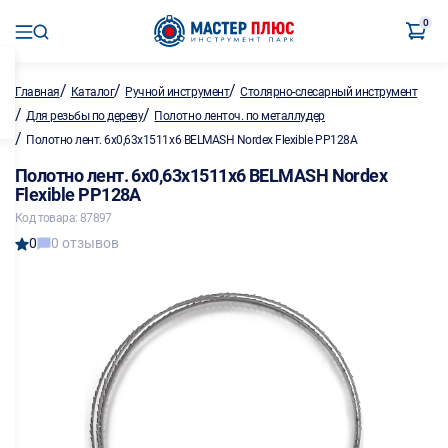
0
/
/
/
Главная
Каталог
Ручной инструмент
Столярно-слесарный инструмент
/
/
Для резьбы по дереву
Полотно ленточ. по металлу,дер
/
Полотно лент. 6х0,63х1511х6 BELMASH Nordex Flexible PP128A
Полотно лент. 6х0,63х1511х6 BELMASH Nordex
Flexible PP128A
Код товара: 87897
0
0 отзывов