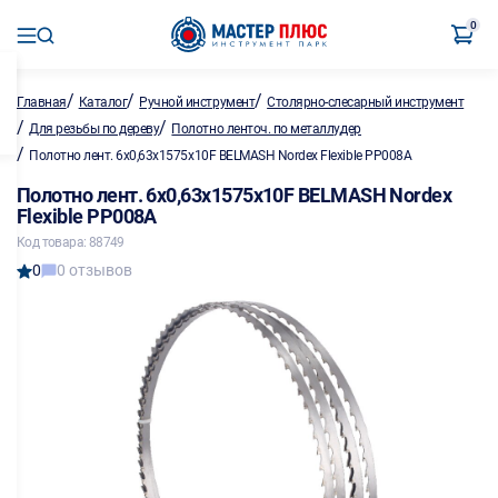
0
/
/
/
Главная
Каталог
Ручной инструмент
Столярно-слесарный инструмент
/
/
Для резьбы по дереву
Полотно ленточ. по металлу,дер
/
Полотно лент. 6х0,63х1575х10F BELMASH Nordex Flexible PP008A
Полотно лент. 6х0,63х1575х10F BELMASH Nordex
Flexible PP008A
Код товара: 88749
0
0 отзывов