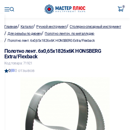
0
/
/
/
Главная
Каталог
Ручной инструмент
Столярно-слесарный инструмент
/
/
Для резьбы по дереву
Полотно ленточ. по металлу,дер
/
Полотно лент. 6х0,65х1826х6K HONSBERG Extra/Flexback
Полотно лент. 6х0,65х1826х6K HONSBERG
Extra/Flexback
Код товара: 71921
0
0 отзывов