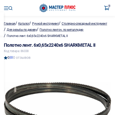
0
/
/
/
Главная
Каталог
Ручной инструмент
Столярно-слесарный инструмент
/
/
Для резьбы по дереву
Полотно ленточ. по металлу,дер
/
Полотно лент. 6х0,65х2240х6 SHARKMETAL II
Полотно лент. 6х0,65х2240х6 SHARKMETAL II
Код товара: 86038
0
0 отзывов