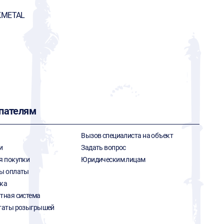
KMETAL
пателям
Вызов специалиста на объект
и
Задать вопрос
я покупки
Юридическим лицам
ы оплаты
ка
тная система
таты розыгрышей