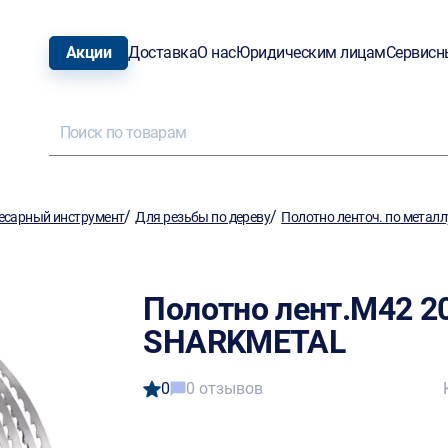
Акции
Доставка
О нас
Юридическим лицам
Сервисн
/
/
есарный инструмент
Для резьбы по дереву
Полотно ленточ. по металл
Полотно лент.М42 20
SHARKMETAL
0
0 отзывов