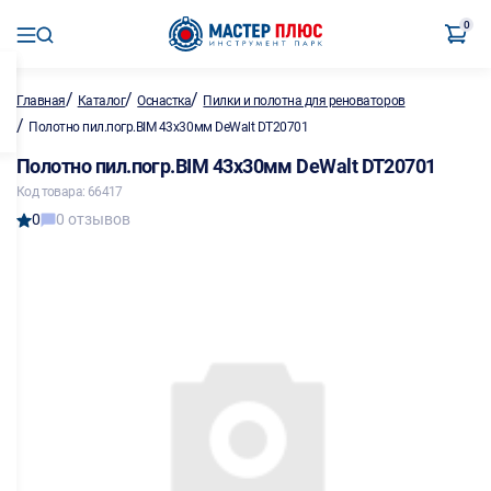
0
/
/
/
Главная
Каталог
Оснастка
Пилки и полотна для реноваторов
/
Полотно пил.погр.BIM 43х30мм DeWalt DT20701
Полотно пил.погр.BIM 43х30мм DeWalt DT20701
Код товара: 66417
0
0 отзывов