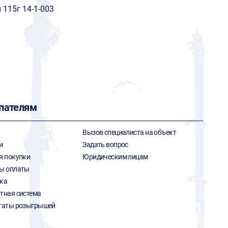
115г 14-1-003
пателям
Вызов специалиста на объект
и
Задать вопрос
я покупки
Юридическим лицам
ы оплаты
ка
тная система
таты розыгрышей