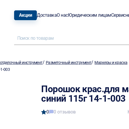
Акции
Доставка
О нас
Юридическим лицам
Сервисн
/
/
отделочный инструмент
Разметочный инструмент
Маркеры и краска
-1-003
Порошок крас.для м
синий 115г 14-1-003
0
0 отзывов