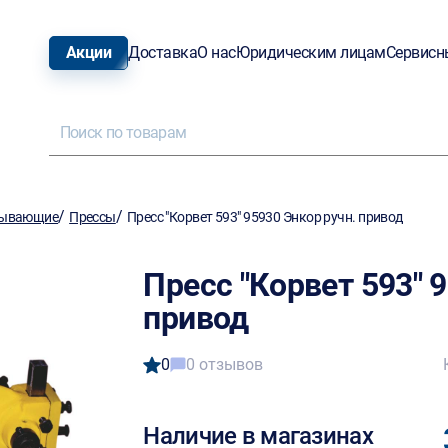
Акции
Доставка
О нас
Юридическим лицам
Сервисн
/
/
тывающие
Прессы
Пресс "Корвет 593" 95930 Энкор ручн. привод
Пресс "Корвет 593" 
привод
0
0 отзывов
Наличие в магазинах