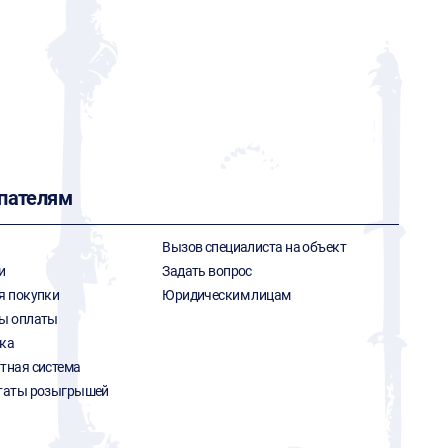
пателям
Вызов специалиста на объект
и
Задать вопрос
я покупки
Юридическим лицам
ы оплаты
ка
тная система
таты розыгрышей