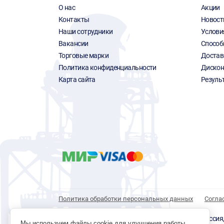
О нас
Акции
Контакты
Новост
Наши сотрудники
Услови
Вакансии
Способ
Торговые марки
Достав
Политика конфиденциальности
Дискон
Карта сайта
Резуль
Политика обработки персональных данных
Согла
© 1996 - 2026 инструмент парк «Мастер Плюс» Россия, г.
Мы используем файлы cookie для улучшения работы