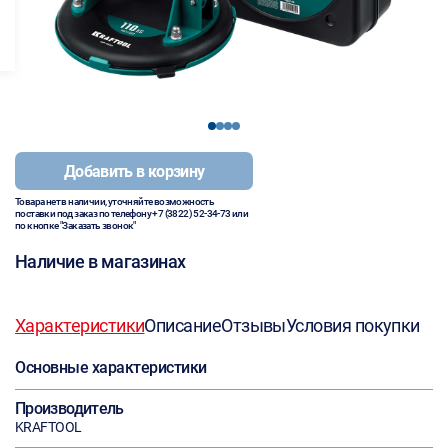
1
2
3
4
Добавить в корзину
Товара нет в наличии, уточняйте возможность
поставки под заказ по телефону
+7 (3822) 52-34-73
или
по кнопке "Заказать звонок"
Наличие в магазинах
Характеристики
Описание
Отзывы
Условия покупки
Основные характеристики
Производитель
KRAFTOOL