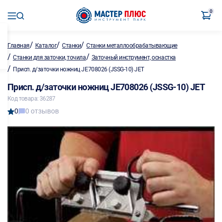
0
/
/
/
Главная
Каталог
Станки
Станки металлообрабатывающие
/
/
Станки для заточки, точила
Заточный инструмент, оснастка
/
Присп. д/заточки ножниц JE708026 (JSSG-10) JET
Присп. д/заточки ножниц JE708026 (JSSG-10) JET
Код товара: 36287
0
0 отзывов