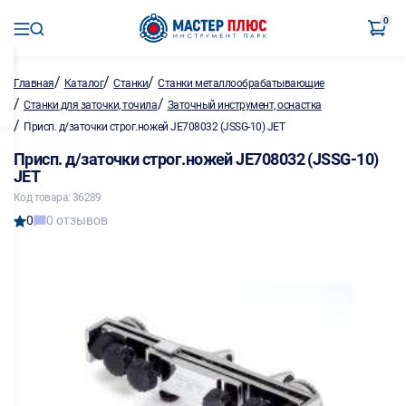
0
/
/
/
Главная
Каталог
Станки
Станки металлообрабатывающие
/
/
Станки для заточки, точила
Заточный инструмент, оснастка
/
Присп. д/заточки строг.ножей JE708032 (JSSG-10) JET
Присп. д/заточки строг.ножей JE708032 (JSSG-10)
JET
Код товара: 36289
0
0 отзывов