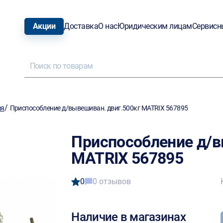
Акции
Доставка
О нас
Юридическим лицам
Сервисн
/
ия
Приспособление д/вывешиван. двиг.500кг MATRIX 567895
Приспособление д/в
MATRIX 567895
0
0 отзывов
Наличие в магазинах