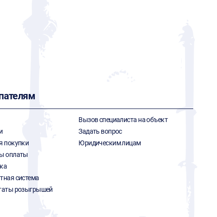
пателям
Вызов специалиста на объект
и
Задать вопрос
я покупки
Юридическим лицам
ы оплаты
ка
тная система
таты розыгрышей