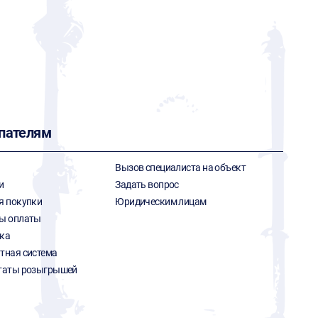
пателям
Вызов специалиста на объект
и
Задать вопрос
я покупки
Юридическим лицам
ы оплаты
ка
тная система
таты розыгрышей