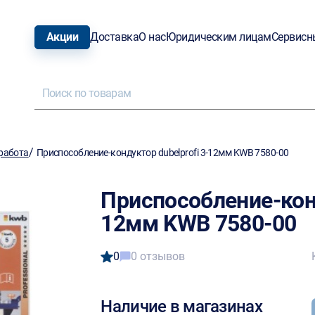
Акции
Доставка
О нас
Юридическим лицам
Сервисн
/
работа
Приспособление-кондуктор dubelprofi 3-12мм KWB 7580-00
Приспособление-конд
12мм KWB 7580-00
0
0 отзывов
Наличие в магазинах