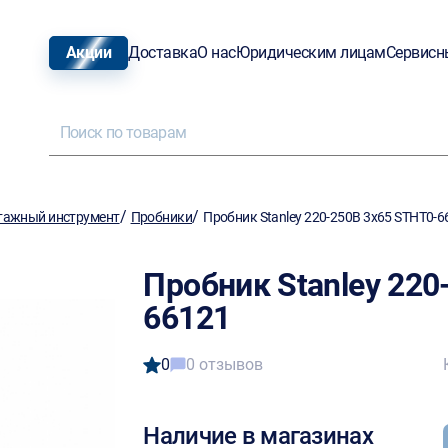
Акции
Доставка
О нас
Юридическим лицам
Сервисн
/
/
тажный инструмент
Пробники
Пробник Stanley 220-250В 3х65 STHT0-6
Пробник Stanley 220
66121
0
0 отзывов
Наличие в магазинах