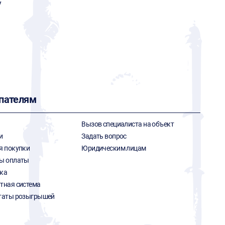
y
пателям
Вызов специалиста на объект
и
Задать вопрос
я покупки
Юридическим лицам
ы оплаты
ка
тная система
таты розыгрышей