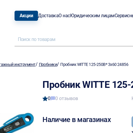
Акции
Доставка
О нас
Юридическим лицам
Сервисн
/
/
тажный инструмент
Пробники
Пробник WITTE 125-250В* 3х60 24856
Пробник WITTE 125-
0
0 отзывов
Наличие в магазинах