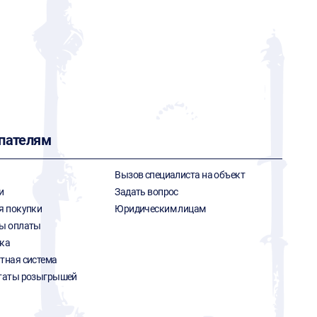
пателям
Вызов специалиста на объект
и
Задать вопрос
я покупки
Юридическим лицам
ы оплаты
ка
тная система
таты розыгрышей