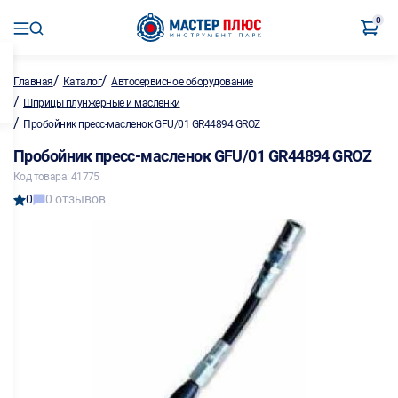
0
/
/
Главная
Каталог
Автосервисное оборудование
/
Шприцы плунжерные и масленки
/
Пробойник пресс-масленок GFU/01 GR44894 GROZ
Пробойник пресс-масленок GFU/01 GR44894 GROZ
Код товара: 41775
0
0 отзывов