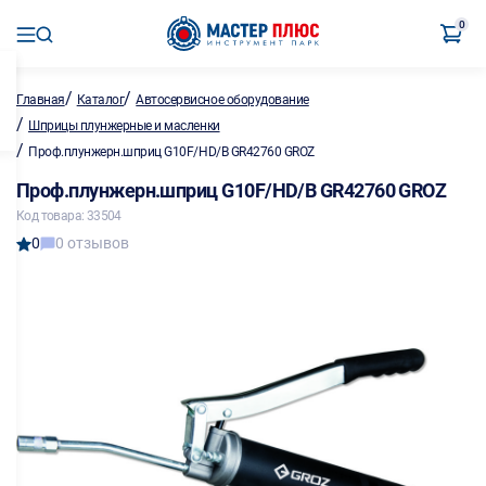
0
/
/
Главная
Каталог
Автосервисное оборудование
/
Шприцы плунжерные и масленки
/
Проф.плунжерн.шприц G10F/HD/B GR42760 GROZ
Проф.плунжерн.шприц G10F/HD/B GR42760 GROZ
Код товара: 33504
0
0 отзывов