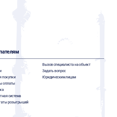
пателям
Вызов специалиста на объект
и
Задать вопрос
я покупки
Юридическим лицам
ы оплаты
ка
тная система
таты розыгрышей