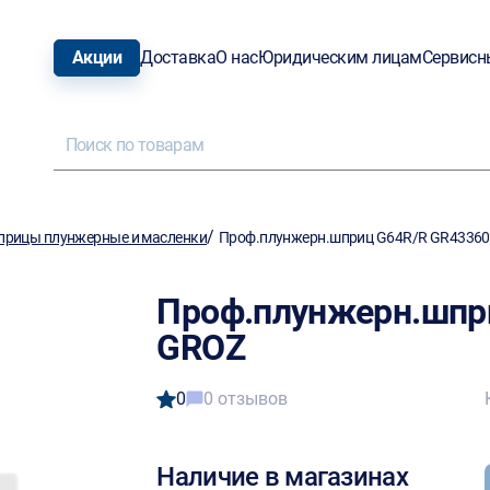
Акции
Доставка
О нас
Юридическим лицам
Сервисн
/
рицы плунжерные и масленки
Проф.плунжерн.шприц G64R/R GR4336
Проф.плунжерн.шпр
GROZ
0
0 отзывов
Наличие в магазинах