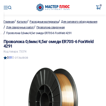
0
/
/
/
Главная
Каталог
Расходные материалы
Для силового оборудования
/
/
Для сварочных работ
Проволока сварочная
/
Проволока 0,6мм/4,5кг омедн ER70S-6 FoxWeld 4291
Проволока 0,6мм/4,5кг омедн ER70S-6 FoxWeld
4291
Код товара: 73374
0
0 отзывов