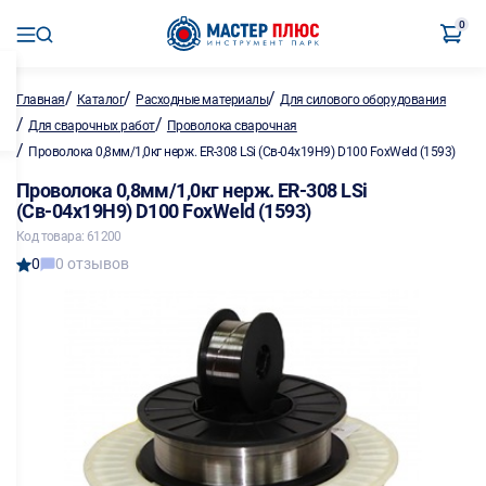
0
/
/
/
Главная
Каталог
Расходные материалы
Для силового оборудования
/
/
Для сварочных работ
Проволока сварочная
/
Проволока 0,8мм/1,0кг нерж. ER-308 LSi (Св-04х19Н9) D100 FoxWeld (1593)
Проволока 0,8мм/1,0кг нерж. ER-308 LSi
(Св-04х19Н9) D100 FoxWeld (1593)
Код товара: 61200
0
0 отзывов