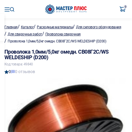
0
/
/
/
Главная
Каталог
Расходные материалы
Для силового оборудования
/
/
Для сварочных работ
Проволока сварочная
/
Проволока 1,0мм/5,0кг омедн. СВ08Г2С/WS WELDESHIP (D200)
Проволока 1,0мм/5,0кг омедн. СВ08Г2С/WS
WELDESHIP (D200)
Код товара: 49840
0
0 отзывов