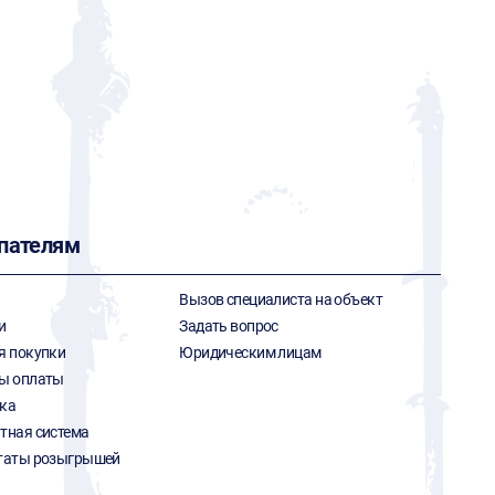
пателям
Вызов специалиста на объект
и
Задать вопрос
я покупки
Юридическим лицам
ы оплаты
ка
тная система
таты розыгрышей