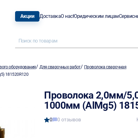
Акции
Доставка
О нас
Юридическим лицам
Сервисн
/
/
вого оборудования
Для сварочных работ
Проволока сварочная
g5) 181520R120
Проволока 2,0мм/5,0
1000мм (AlMg5) 181
0
0 отзывов