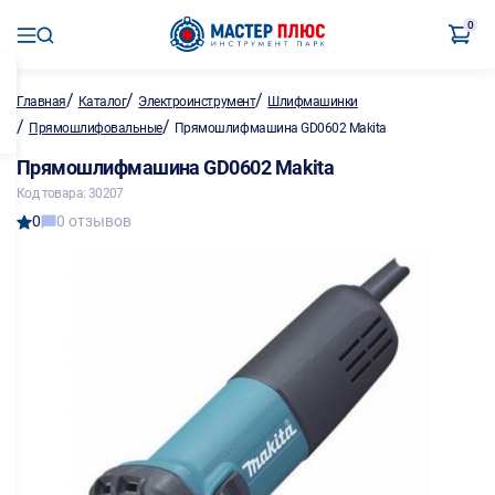
0
/
/
/
Главная
Каталог
Электроинструмент
Шлифмашинки
/
/
Прямошлифовальные
Прямошлифмашина GD0602 Makita
Прямошлифмашина GD0602 Makita
Код товара: 30207
0
0 отзывов