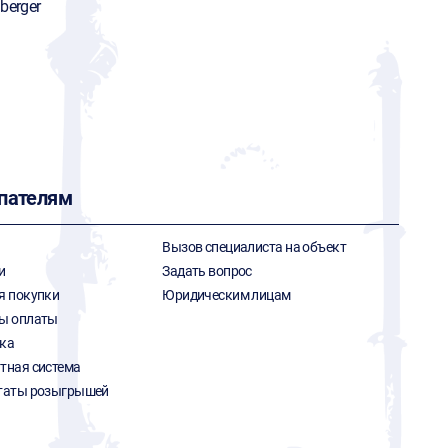
berger
пателям
Вызов специалиста на объект
и
Задать вопрос
я покупки
Юридическим лицам
ы оплаты
ка
тная система
таты розыгрышей