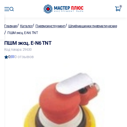
0
/
/
/
Главная
Каталог
Пневмоинструмент
Шлифмашинки пневматические
/
ПШМ эксц. Е-N6 TNT
ПШМ эксц. Е-N6 TNT
Код товара: 29630
0
0 отзывов