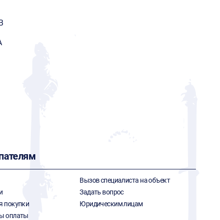
G
В
А
пателям
Вызов специалиста на объект
и
Задать вопрос
я покупки
Юридическим лицам
ы оплаты