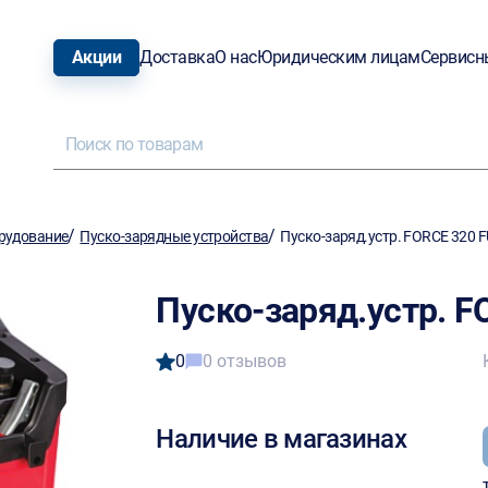
Акции
Доставка
О нас
Юридическим лицам
Сервисн
/
/
рудование
Пуско-зарядные устройства
Пуско-заряд.устр. FORCE 320 
Пуско-заряд.устр. 
0
0 отзывов
Наличие в магазинах