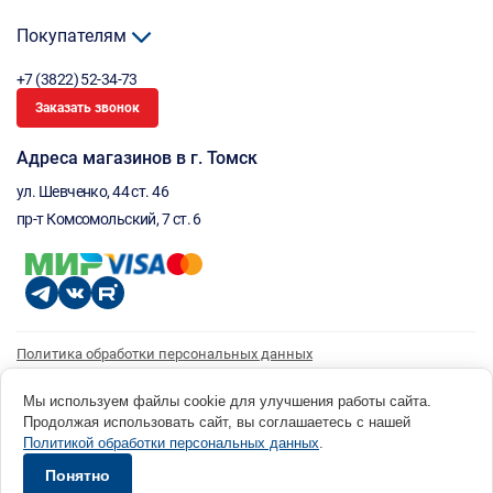
Покупателям
+7 (3822) 52-34-73
Заказать звонок
Адреса магазинов в г. Томск
ул. Шевченко, 44 ст. 46
пр-т Комсомольский, 7 ст. 6
Политика обработки персональных данных
Согласие на обработку персональных данных
Согласие на получение рассылки
Мы используем файлы cookie для улучшения работы сайта.
Продолжая использовать сайт, вы соглашаетесь с нашей
© 1996 - 2026 инструмент парк «Мастер Плюс» Россия, г. Томск, ул. Шевченко, 44 ст. 46, (3822) 52-34-
Политикой обработки персональных данных
.
73 okp@masterplus.tomsk.ru ИП Брусницын Д.Н. ИНН 701700002741
Разработано в Sibcode.team
Понятно